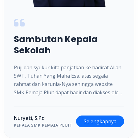
Sambutan Kepala
Sekolah
Puji dan syukur kita panjatkan ke hadirat Allah
SWT, Tuhan Yang Maha Esa, atas segala
rahmat dan karunia-Nya sehingga website
SMK Remaja Pluit dapat hadir dan diakses oleh
seluruh masyarakat. Website ini kami hadirkan
sebagai salah satu sarana informasi dan
komunikasi dengan memanfaatkan
Nuryati, S.Pd
Selengkapnya
perkembangan teknologi informasi yang
KEPALA SMK REMAJA PLUIT
semakin pesat.