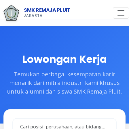
SMK REMAJA PLUIT
JAKARTA
Lowongan Kerja
Temukan berbagai kesempatan karir
menarik dari mitra industri kami khusus
untuk alumni dan siswa SMK Remaja Pluit.