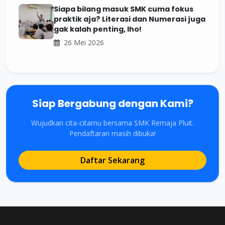
Siapa bilang masuk SMK cuma fokus
praktik aja? Literasi dan Numerasi juga
gak kalah penting, lho!
26 Mei 2026
Siap Bergabung dengan Kami?
Wujudkan cita-citamu bersama SMK Remaja Pluit.
Pendaftaran masih dibuka!
Daftar Sekarang