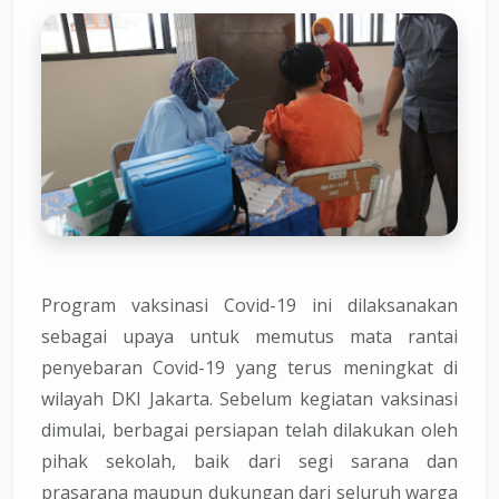
Program vaksinasi Covid-19 ini dilaksanakan
sebagai upaya untuk memutus mata rantai
penyebaran Covid-19 yang terus meningkat di
wilayah DKI Jakarta. Sebelum kegiatan vaksinasi
dimulai, berbagai persiapan telah dilakukan oleh
pihak sekolah, baik dari segi sarana dan
prasarana maupun dukungan dari seluruh warga