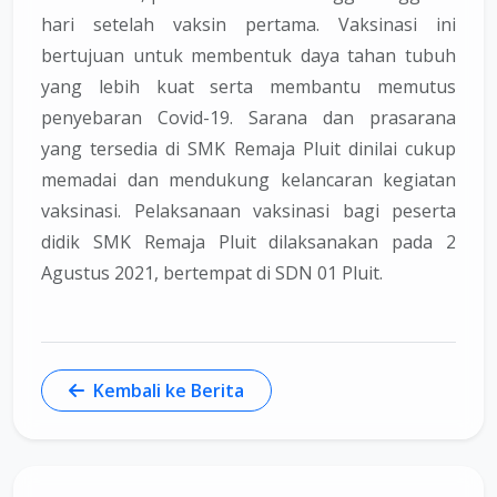
hari setelah vaksin pertama. Vaksinasi ini
bertujuan untuk membentuk daya tahan tubuh
yang lebih kuat serta membantu memutus
penyebaran Covid-19. Sarana dan prasarana
yang tersedia di SMK Remaja Pluit dinilai cukup
memadai dan mendukung kelancaran kegiatan
vaksinasi. Pelaksanaan vaksinasi bagi peserta
didik SMK Remaja Pluit dilaksanakan pada 2
Agustus 2021, bertempat di SDN 01 Pluit.
Kembali ke Berita