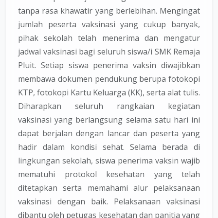
tanpa rasa khawatir yang berlebihan. Mengingat
jumlah peserta vaksinasi yang cukup banyak,
pihak sekolah telah menerima dan mengatur
jadwal vaksinasi bagi seluruh siswa/i SMK Remaja
Pluit. Setiap siswa penerima vaksin diwajibkan
membawa dokumen pendukung berupa fotokopi
KTP, fotokopi Kartu Keluarga (KK), serta alat tulis.
Diharapkan seluruh rangkaian kegiatan
vaksinasi yang berlangsung selama satu hari ini
dapat berjalan dengan lancar dan peserta yang
hadir dalam kondisi sehat. Selama berada di
lingkungan sekolah, siswa penerima vaksin wajib
mematuhi protokol kesehatan yang telah
ditetapkan serta memahami alur pelaksanaan
vaksinasi dengan baik. Pelaksanaan vaksinasi
dibantu oleh petugas kesehatan dan panitia yang