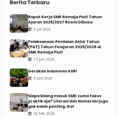
Berita Terbaru
Rapat Kerja SMK Remaja Pluit Tahun
Ajaran 2026/2027 Resmi Dibuka
6 Juli 2026
Pelaksanaan Penilaian Akhir Tahun
(PAT) Tahun Pelajaran 2025/2026 di
SMK Remaja Pluit
17 Juni 2026
Gerakan Indonesia ASRI
9 Juni 2026
Siapa bilang masuk SMK cuma fokus
praktik aja? Literasi dan Numerasi juga
gak kalah penting, lho!
26 Mei 2026