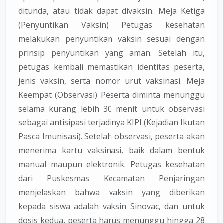
ditunda, atau tidak dapat divaksin. Meja Ketiga
(Penyuntikan Vaksin) Petugas kesehatan
melakukan penyuntikan vaksin sesuai dengan
prinsip penyuntikan yang aman. Setelah itu,
petugas kembali memastikan identitas peserta,
jenis vaksin, serta nomor urut vaksinasi. Meja
Keempat (Observasi) Peserta diminta menunggu
selama kurang lebih 30 menit untuk observasi
sebagai antisipasi terjadinya KIPI (Kejadian Ikutan
Pasca Imunisasi). Setelah observasi, peserta akan
menerima kartu vaksinasi, baik dalam bentuk
manual maupun elektronik. Petugas kesehatan
dari Puskesmas Kecamatan Penjaringan
menjelaskan bahwa vaksin yang diberikan
kepada siswa adalah vaksin Sinovac, dan untuk
dosis kedua, peserta harus menunggu hingga 28