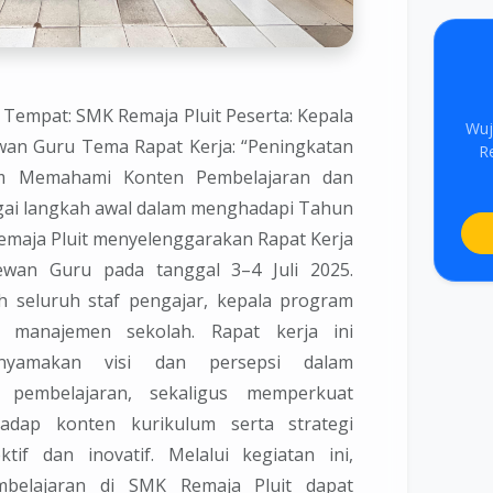
 Tempat: SMK Remaja Pluit Peserta: Kepala
Wuj
wan Guru Tema Rapat Kerja: “Peningkatan
R
m Memahami Konten Pembelajaran dan
gai langkah awal dalam menghadapi Tahun
emaja Pluit menyelenggarakan Rapat Kerja
wan Guru pada tanggal 3–4 Juli 2025.
leh seluruh staf pengajar, kepala program
an manajemen sekolah. Rapat kerja ini
nyamakan visi dan persepsi dalam
s pembelajaran, sekaligus memperkuat
dap konten kurikulum serta strategi
tif dan inovatif. Melalui kegiatan ini,
mbelajaran di SMK Remaja Pluit dapat