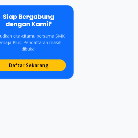
Siap Bergabung
dengan Kami?
udkan cita-citamu bersama SMK
emaja Pluit. Pendaftaran masih
dibuka!
Daftar Sekarang