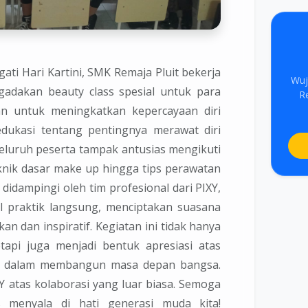
ti Hari Kartini, SMK Remaja Pluit bekerja
Wuj
adakan beauty class spesial untuk para
R
uan untuk meningkatkan kepercayaan diri
dukasi tentang pentingnya merawat diri
Seluruh peserta tampak antusias mengikuti
teknik dasar make up hingga tips perawatan
 didampingi oleh tim profesional dari PIXY,
il praktik langsung, menciptakan suasana
n dan inspiratif. Kegiatan ini tidak hanya
api juga menjadi bentuk apresiasi atas
 dalam membangun masa depan bangsa.
Y atas kolaborasi yang luar biasa. Semoga
s menyala di hati generasi muda kita!