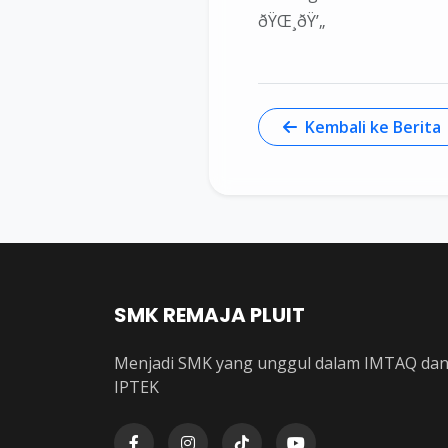
ðŸŒ¸ðŸ’„
Kembali ke Berita
SMK REMAJA PLUIT
Menjadi SMK yang unggul dalam IMTAQ da
IPTEK