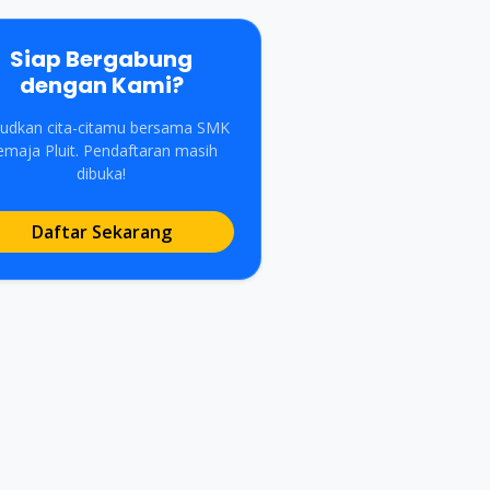
Siap Bergabung
dengan Kami?
udkan cita-citamu bersama SMK
emaja Pluit. Pendaftaran masih
dibuka!
Daftar Sekarang