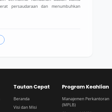
rerat persaudaraan dan menumbuhkan
Tautan Cepat
Program Keahlian
n
Beranda
Manajemen Perkantoran
(MPLB)
Visi dan Misi