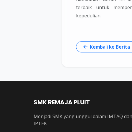
terbaik untuk mempe
kepedulian.
Kembali ke Berita
SMK REMAJA PLUIT
Menjadi SMK yang unggul dalam IMTAQ da
IPTEK