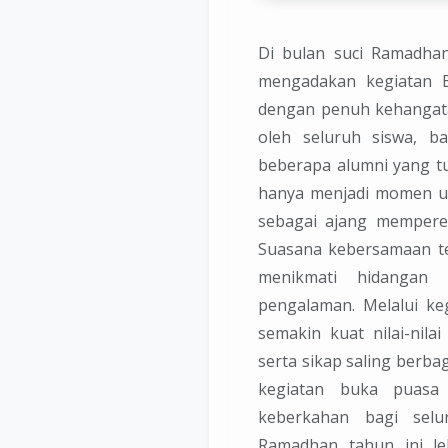
Di bulan suci Ramadha
mengadakan kegiatan 
dengan penuh kehangatan
oleh seluruh siswa, b
beberapa alumni yang tu
hanya menjadi momen un
sebagai ajang memperera
Suasana kebersamaan te
menikmati hidangan 
pengalaman. Melalui ke
semakin kuat nilai-nila
serta sikap saling berba
kegiatan buka puas
keberkahan bagi selu
Ramadhan tahun ini l