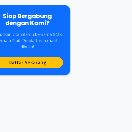
Siap Bergabung
dengan Kami?
udkan cita-citamu bersama SMK
emaja Pluit. Pendaftaran masih
dibuka!
Daftar Sekarang