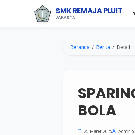
SMK REMAJA PLUIT
B
JAKARTA
Beranda
Berita
Detail
SPARIN
BOLA
25 Maret 2025
Admin 