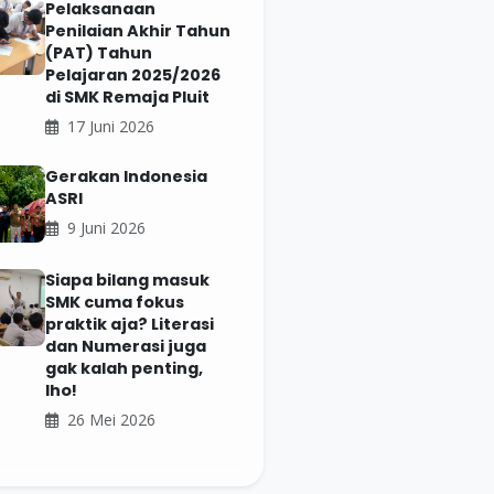
Pelaksanaan
Penilaian Akhir Tahun
(PAT) Tahun
Pelajaran 2025/2026
di SMK Remaja Pluit
17 Juni 2026
Gerakan Indonesia
ASRI
9 Juni 2026
Siapa bilang masuk
SMK cuma fokus
praktik aja? Literasi
dan Numerasi juga
gak kalah penting,
lho!
26 Mei 2026