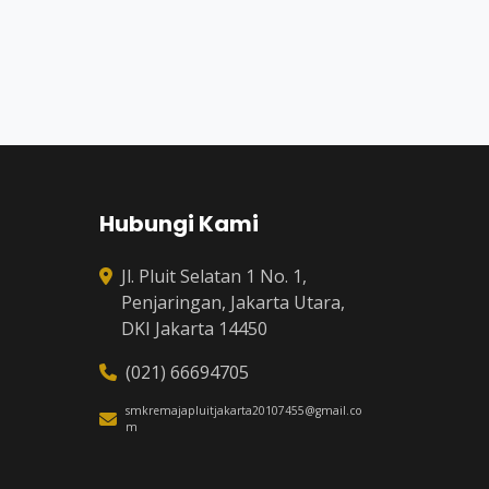
Hubungi Kami
Jl. Pluit Selatan 1 No. 1,
Penjaringan, Jakarta Utara,
DKI Jakarta 14450
(021) 66694705
smkremajapluitjakarta20107455@gmail.co
m