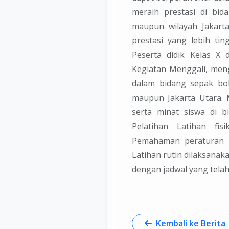
meraih prestasi di bid
maupun wilayah Jakarta
prestasi yang lebih ti
Peserta didik Kelas X
Kegiatan Menggali, me
dalam bidang sepak bol
maupun Jakarta Utara.
serta minat siswa di b
Pelatihan Latihan fis
Pemahaman peraturan 
Latihan rutin dilaksanak
dengan jadwal yang telah
Kembali ke Berita