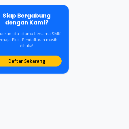
Siap Bergabung
dengan Kami?
udkan cita-citamu bersama SMK
emaja Pluit. Pendaftaran masih
dibuka!
Daftar Sekarang