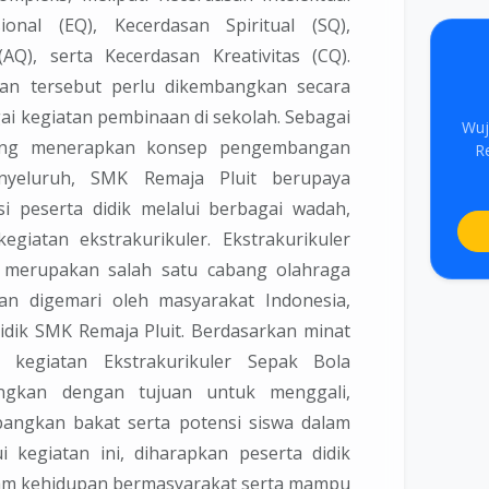
ional (EQ), Kecerdasan Spiritual (SQ),
AQ), serta Kecerdasan Kreativitas (CQ).
san tersebut perlu dikembangkan secara
ai kegiatan pembinaan di sekolah. Sebagai
Wuj
ang menerapkan konsep pengembangan
R
nyeluruh, SMK Remaja Pluit berupaya
 peserta didik melalui berbagai wadah,
egiatan ekstrakurikuler. Ekstrakurikuler
 merupakan salah satu cabang olahraga
an digemari oleh masyarakat Indonesia,
idik SMK Remaja Pluit. Berdasarkan minat
 kegiatan Ekstrakurikuler Sepak Bola
ngkan dengan tujuan untuk menggali,
ngkan bakat serta potensi siswa dalam
i kegiatan ini, diharapkan peserta didik
lam kehidupan bermasyarakat serta mampu