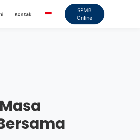
SPMB
ni
Kontak
Online
 Masa
Bersama