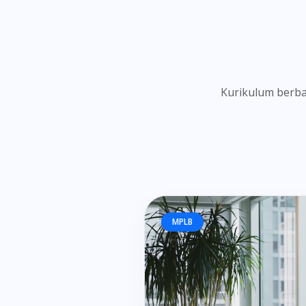
Kurikulum berba
MPLB
Manajemen P
(MPL