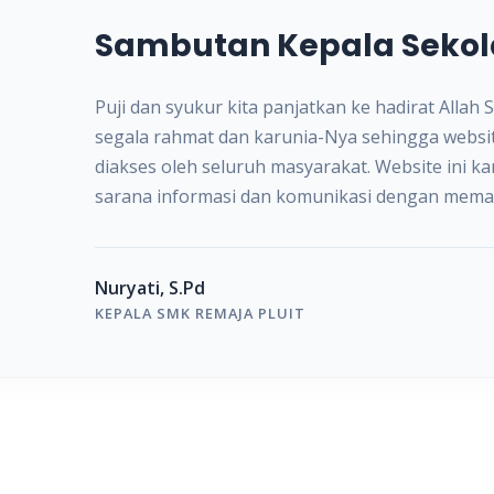
Sambutan Kepala Seko
Puji dan syukur kita panjatkan ke hadirat Alla
segala rahmat dan karunia-Nya sehingga websit
diakses oleh seluruh masyarakat. Website ini ka
sarana informasi dan komunikasi dengan mem
informasi yang semakin pesat.
Kami menyadari sepenuhnya bahwa dalam upaya 
Nuryati, S.Pd
saat ini, diperlukan dukungan sarana dan pras
KEPALA SMK REMAJA PLUIT
informasi yang cepat dan akurat bagi siswa, g
luas. Oleh karena itu, kami berupaya semaksi
informasi yang berkaitan dengan kegiatan seko
serta hal-hal lain yang berhubungan dengan SMK