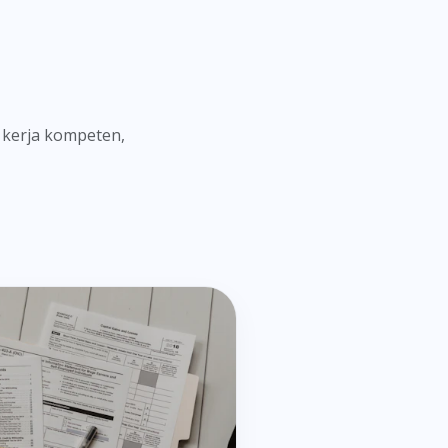
 kerja kompeten,
nsi (AKL)
 Keuangan