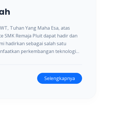
lah
h SWT, Tuhan Yang Maha Esa, atas
e SMK Remaja Pluit dapat hadir dan
mi hadirkan sebagai salah satu
anfaatkan perkembangan teknologi
memajukan pendidikan di era digital
Selengkapnya
arana yang memadai serta akses
uru, orang tua, maupun masyarakat
mal mungkin menyediakan berbagai
lah, pendidikan, ilmu pengetahuan,
 Remaja Pluit melalui website ini.